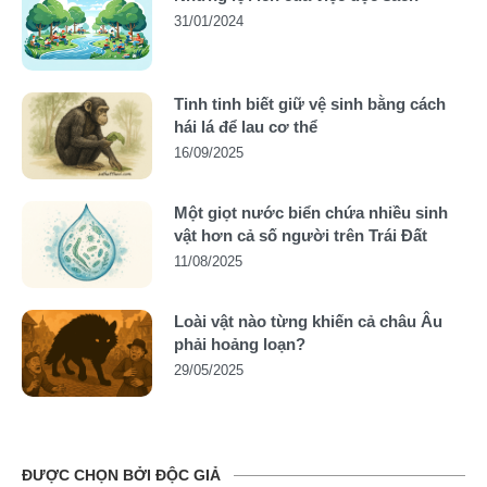
31/01/2024
Tinh tinh biết giữ vệ sinh bằng cách
hái lá để lau cơ thể
16/09/2025
Một giọt nước biển chứa nhiều sinh
vật hơn cả số người trên Trái Đất
11/08/2025
Loài vật nào từng khiến cả châu Âu
phải hoảng loạn?
29/05/2025
ĐƯỢC CHỌN BỞI ĐỘC GIẢ