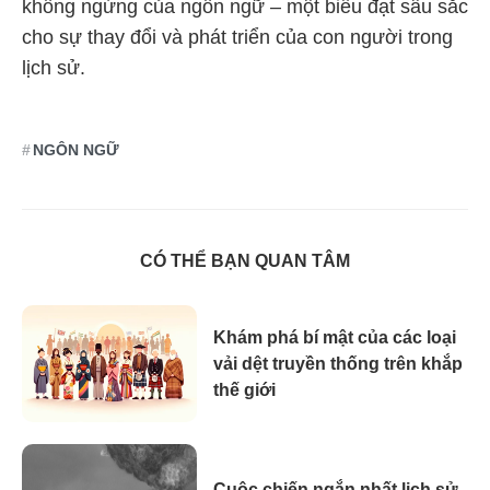
không ngừng của ngôn ngữ – một biểu đạt sâu sắc
cho sự thay đổi và phát triển của con người trong
lịch sử.
NGÔN NGỮ
CÓ THỂ BẠN QUAN TÂM
Khám phá bí mật của các loại
vải dệt truyền thống trên khắp
thế giới
Cuộc chiến ngắn nhất lịch sử