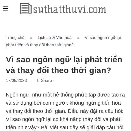
Trang chủ
Lịch sử & Văn hoá
Vì sao ngôn ngữ lại
»
»
phát triển và thay đổi theo thời gian?
Vì sao ngôn ngữ lại phát triển
và thay đổi theo thời gian?
17/05/2023
Share
Ngôn ngữ, như một hệ thống phức tạp được tạo ra
và sử dụng bởi con người, không ngừng tiến hóa
và thay đổi theo thời gian. Điều này đặt ra câu hỏi:
Vì sao ngôn ngữ lại có khả năng thay đổi và phát
triển như vậy? Bài viết sau đây sẽ giải đáp câu hỏi