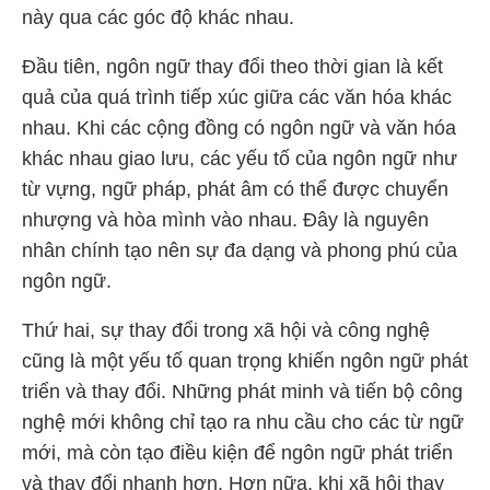
này qua các góc độ khác nhau.
Đầu tiên, ngôn ngữ thay đổi theo thời gian là kết
quả của quá trình tiếp xúc giữa các văn hóa khác
nhau. Khi các cộng đồng có ngôn ngữ và văn hóa
khác nhau giao lưu, các yếu tố của ngôn ngữ như
từ vựng, ngữ pháp, phát âm có thể được chuyển
nhượng và hòa mình vào nhau. Đây là nguyên
nhân chính tạo nên sự đa dạng và phong phú của
ngôn ngữ.
Thứ hai, sự thay đổi trong xã hội và công nghệ
cũng là một yếu tố quan trọng khiến ngôn ngữ phát
triển và thay đổi. Những phát minh và tiến bộ công
nghệ mới không chỉ tạo ra nhu cầu cho các từ ngữ
mới, mà còn tạo điều kiện để ngôn ngữ phát triển
và thay đổi nhanh hơn. Hơn nữa, khi xã hội thay