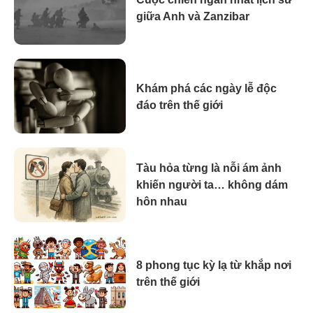
giữa Anh và Zanzibar
Khám phá các ngày lễ độc
đáo trên thế giới
Tàu hỏa từng là nỗi ám ảnh
khiến người ta… không dám
hôn nhau
8 phong tục kỳ lạ từ khắp nơi
trên thế giới