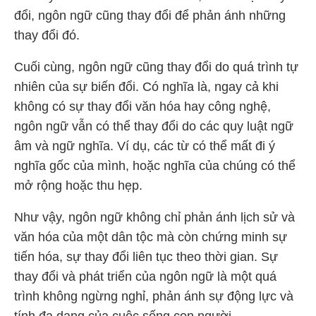
đổi, ngôn ngữ cũng thay đổi để phản ánh những
thay đổi đó.
Cuối cùng, ngôn ngữ cũng thay đổi do quá trình tự
nhiên của sự biến đổi. Có nghĩa là, ngay cả khi
không có sự thay đổi văn hóa hay công nghệ,
ngôn ngữ vẫn có thể thay đổi do các quy luật ngữ
âm và ngữ nghĩa. Ví dụ, các từ có thể mất đi ý
nghĩa gốc của mình, hoặc nghĩa của chúng có thể
mở rộng hoặc thu hẹp.
Như vậy, ngôn ngữ không chỉ phản ánh lịch sử và
văn hóa của một dân tộc mà còn chứng minh sự
tiến hóa, sự thay đổi liên tục theo thời gian. Sự
thay đổi và phát triển của ngôn ngữ là một quá
trình không ngừng nghỉ, phản ánh sự động lực và