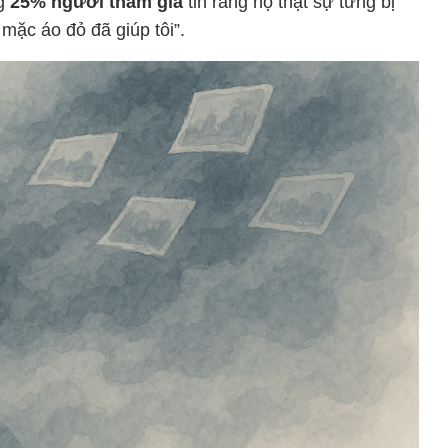
ng
25% người tham gia
tin rằng họ thật sự từng bị
 mặc áo đỏ đã giúp tôi”.