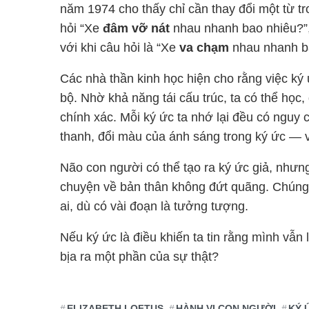
năm 1974 cho thấy chỉ cần thay đổi một từ t
hỏi “Xe
đâm vỡ nát
nhau nhanh bao nhiêu?”,
với khi câu hỏi là “Xe
va chạm
nhau nhanh bao
Các nhà thần kinh học hiện cho rằng việc ký
bộ. Nhờ khả năng tái cấu trúc, ta có thể học, 
chính xác. Mỗi ký ức ta nhớ lại đều có nguy c
thanh, đổi màu của ánh sáng trong ký ức — và
Não con người có thể tạo ra ký ức giả, nhưng
chuyện về bản thân không đứt quãng. Chúng t
ai, dù có vài đoạn là tưởng tượng.
Nếu ký ức là điều khiến ta tin rằng mình vẫn l
bịa ra một phần của sự thật?
ELIZABETH LOFTUS
HÀNH VI CON NGƯỜI
KÝ 