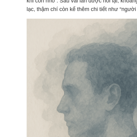
khi còn nhỏ”. Sau vài lần được hỏi lại, khoả
lạc, thậm chí còn kể thêm chi tiết như “người