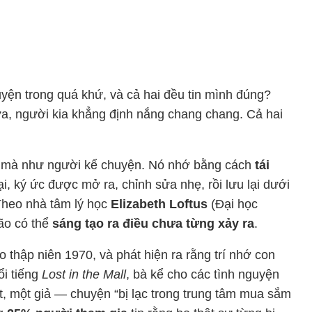
uyện trong quá khứ, và cả hai đều tin mình đúng?
ưa, người kia khẳng định nắng chang chang. Cả hai
, mà như người kể chuyện. Nó nhớ bằng cách
tái
lại, ký ức được mở ra, chỉnh sửa nhẹ, rồi lưu lại dưới
Theo nhà tâm lý học
Elizabeth Loftus
(Đại học
não có thể
sáng tạo ra điều chưa từng xảy ra
.
 thập niên 1970, và phát hiện ra rằng trí nhớ con
ổi tiếng
Lost in the Mall
, bà kể cho các tình nguyện
t, một giả — chuyện “bị lạc trong trung tâm mua sắm