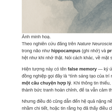
Ảnh minh hoạ.
Theo nghiên cứu đăng trên
Nature Neurosci
trong não như
hippocampus
(ghi nhớ) và
pr
hệt như khi nhớ thật. Nói cách khác, về mặt 
Hiện tượng này có tên
false memory
— ký ức
đồng nghiệp gọi đây là “tính sáng tạo của tr
một câu chuyện hợp lý
. Khi thông tin thiếu
thành bức tranh hoàn chỉnh, để ta vẫn cảm 
Nhưng điều đó cũng dẫn đến hệ quả nặng nề.
nhầm chi tiết, hoặc tin rằng họ đã thấy điều