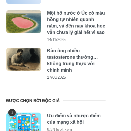
Một hồ nước ở Úc có màu
hồng tự nhiên quanh
năm, và đến nay khoa học
vẫn chưa lý giải hết vì sao
14/11/2025
Đàn ông nhiều
testosterone thường…
không trung thực với
chính mình
17/08/2025
ĐƯỢC CHỌN BỞI ĐỘC GIẢ
1
Ưu điểm và nhược điểm
của mạng xã hội
8,3N lượt xem