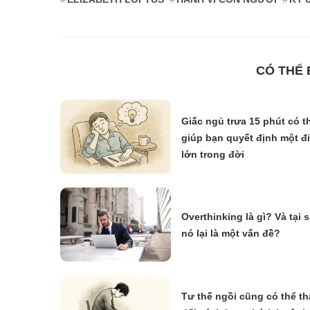
CÓ THỂ
Giấc ngủ trưa 15 phút có t
giúp bạn quyết định một đ
lớn trong đời
Overthinking là gì? Và tại 
nó lại là một vấn đề?
Tư thế ngồi cũng có thể th