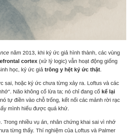
ence
năm 2013, khi ký ức giả hình thành, các vùng
efrontal cortex
(xử lý logic) vẫn hoạt động giống
sinh học, ký ức giả
trông y hệt ký ức thật
.
 sai, hoặc ký ức chưa từng xảy ra. Loftus và các
í nhớ”. Não không cố lừa ta; nó chỉ đang cố
kể lại
, nó tự điền vào chỗ trống, kết nối các mảnh rời rạc
thấy mình hiểu được quá khứ.
 Trong nhiều vụ án, nhân chứng khai sai vì nhớ
 chưa từng thấy. Thí nghiệm của Loftus và Palmer