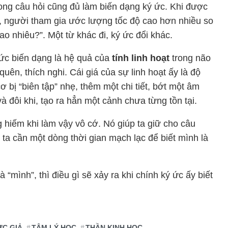
rong câu hỏi cũng đủ làm biến dạng ký ức. Khi được
 người tham gia ước lượng tốc độ cao hơn nhiều so
 nhiêu?”. Một từ khác đi, ký ức đổi khác.
 ức biến dạng là hệ quả của
tính linh hoạt
trong não
quên, thích nghi. Cái giá của sự linh hoạt ấy là độ
ơ bị “biên tập” nhẹ, thêm một chi tiết, bớt một âm
 đôi khi, tạo ra hẳn một cảnh chưa từng tồn tại.
 hiếm khi làm vậy vô cớ. Nó giúp ta giữ cho câu
a cần một dòng thời gian mạch lạc để biết mình là
à “mình”, thì điều gì sẽ xảy ra khi chính ký ức ấy biết
ỨC GIẢ
TÂM LÝ HỌC
THẦN KINH HỌC