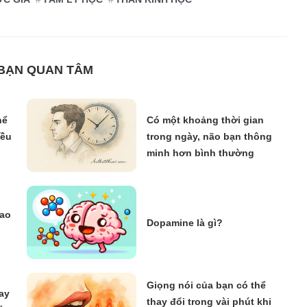
 BẠN QUAN TÂM
hể
Có một khoảng thời gian
iều
trong ngày, não bạn thông
minh hơn bình thường
sao
Dopamine là gì?
Giọng nói của bạn có thể
ay
thay đổi trong vài phút khi