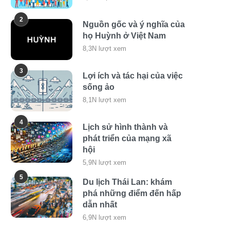
2
Nguồn gốc và ý nghĩa của
họ Huỳnh ở Việt Nam
8,3N lượt xem
3
Lợi ích và tác hại của việc
sống ảo
8,1N lượt xem
4
Lịch sử hình thành và
phát triển của mạng xã
hội
5,9N lượt xem
5
Du lịch Thái Lan: khám
phá những điểm đến hấp
dẫn nhất
6,9N lượt xem