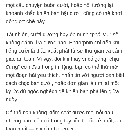
một câu chuyện buồn cười, hoặc hồi tưởng lại
khoảnh khắc khiến bạn bật cười, cũng có thể khởi
động cơ chế này.
Tất nhiên, cười gượng hay ép mình “phải vui” sẽ
không đánh lừa được não. Endorphin chỉ đến khi
tiếng cười là thật, xuất phát từ sự thư giãn và cảm
giác an toàn. Vì vậy, đôi khi thay vì cố gắng “chịu
đựng” cơn đau trong im lặng, bạn có thể thử mở
một đoạn hài yêu thích, nhắn tin với người bạn biết
cách chọc bạn cười, hoặc đơn giản là tìm lại một
ký ức đủ ngốc nghếch để khiến bạn phá lên giữa
ngày.
Có thể bạn không kiểm soát được mọi nỗi đau,
nhưng bạn luôn có trong tay liều thuốc rẻ nhất, an
toàn nhất — chỉ cần bật cười.