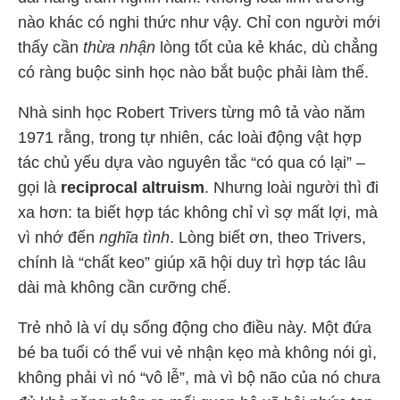
nào khác có nghi thức như vậy. Chỉ con người mới
thấy cần
thừa nhận
lòng tốt của kẻ khác, dù chẳng
có ràng buộc sinh học nào bắt buộc phải làm thế.
Nhà sinh học Robert Trivers từng mô tả vào năm
1971 rằng, trong tự nhiên, các loài động vật hợp
tác chủ yếu dựa vào nguyên tắc “có qua có lại” –
gọi là
reciprocal altruism
. Nhưng loài người thì đi
xa hơn: ta biết hợp tác không chỉ vì sợ mất lợi, mà
vì nhớ đến
nghĩa tình
. Lòng biết ơn, theo Trivers,
chính là “chất keo” giúp xã hội duy trì hợp tác lâu
dài mà không cần cưỡng chế.
Trẻ nhỏ là ví dụ sống động cho điều này. Một đứa
bé ba tuổi có thể vui vẻ nhận kẹo mà không nói gì,
không phải vì nó “vô lễ”, mà vì bộ não của nó chưa