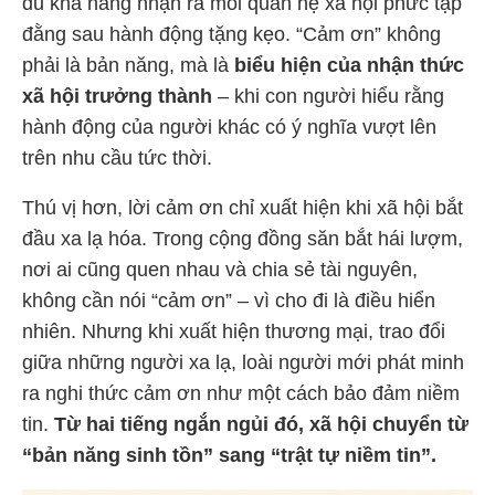
đủ khả năng nhận ra mối quan hệ xã hội phức tạp
đằng sau hành động tặng kẹo. “Cảm ơn” không
phải là bản năng, mà là
biểu hiện của nhận thức
xã hội trưởng thành
– khi con người hiểu rằng
hành động của người khác có ý nghĩa vượt lên
trên nhu cầu tức thời.
Thú vị hơn, lời cảm ơn chỉ xuất hiện khi xã hội bắt
đầu xa lạ hóa. Trong cộng đồng săn bắt hái lượm,
nơi ai cũng quen nhau và chia sẻ tài nguyên,
không cần nói “cảm ơn” – vì cho đi là điều hiển
nhiên. Nhưng khi xuất hiện thương mại, trao đổi
giữa những người xa lạ, loài người mới phát minh
ra nghi thức cảm ơn như một cách bảo đảm niềm
tin.
Từ hai tiếng ngắn ngủi đó, xã hội chuyển từ
“bản năng sinh tồn” sang “trật tự niềm tin”.