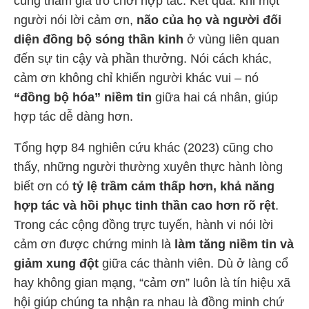
cùng tham gia trò chơi hợp tác. Kết quả: khi một
người nói lời cảm ơn,
não của họ và người đối
diện đồng bộ sóng thần kinh
ở vùng liên quan
đến sự tin cậy và phần thưởng. Nói cách khác,
cảm ơn không chỉ khiến người khác vui – nó
“đồng bộ hóa” niềm tin
giữa hai cá nhân, giúp
hợp tác dễ dàng hơn.
Tổng hợp 84 nghiên cứu khác (2023) cũng cho
thấy, những người thường xuyên thực hành lòng
biết ơn có
tỷ lệ trầm cảm thấp hơn, khả năng
hợp tác và hồi phục tinh thần cao hơn rõ rệt
.
Trong các cộng đồng trực tuyến, hành vi nói lời
cảm ơn được chứng minh là
làm tăng niềm tin và
giảm xung đột
giữa các thành viên. Dù ở làng cổ
hay không gian mạng, “cảm ơn” luôn là tín hiệu xã
hội giúp chúng ta nhận ra nhau là đồng minh chứ