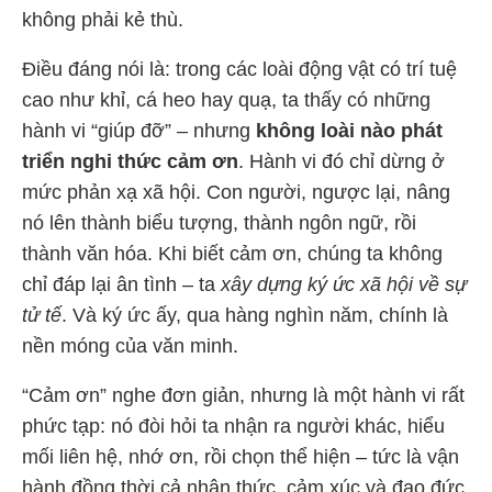
không phải kẻ thù.
Điều đáng nói là: trong các loài động vật có trí tuệ
cao như khỉ, cá heo hay quạ, ta thấy có những
hành vi “giúp đỡ” – nhưng
không loài nào phát
triển nghi thức cảm ơn
. Hành vi đó chỉ dừng ở
mức phản xạ xã hội. Con người, ngược lại, nâng
nó lên thành biểu tượng, thành ngôn ngữ, rồi
thành văn hóa. Khi biết cảm ơn, chúng ta không
chỉ đáp lại ân tình – ta
xây dựng ký ức xã hội về sự
tử tế
. Và ký ức ấy, qua hàng nghìn năm, chính là
nền móng của văn minh.
“Cảm ơn” nghe đơn giản, nhưng là một hành vi rất
phức tạp: nó đòi hỏi ta nhận ra người khác, hiểu
mối liên hệ, nhớ ơn, rồi chọn thể hiện – tức là vận
hành đồng thời cả nhận thức, cảm xúc và đạo đức.