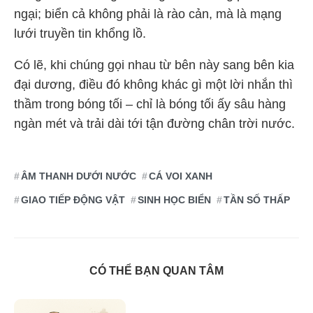
ngại; biển cả không phải là rào cản, mà là mạng
lưới truyền tin khổng lồ.
Có lẽ, khi chúng gọi nhau từ bên này sang bên kia
đại dương, điều đó không khác gì một lời nhắn thì
thầm trong bóng tối – chỉ là bóng tối ấy sâu hàng
ngàn mét và trải dài tới tận đường chân trời nước.
ÂM THANH DƯỚI NƯỚC
CÁ VOI XANH
GIAO TIẾP ĐỘNG VẬT
SINH HỌC BIỂN
TẦN SỐ THẤP
CÓ THỂ BẠN QUAN TÂM