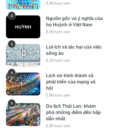
8,3N lượt xem
2
Nguồn gốc và ý nghĩa của
họ Huỳnh ở Việt Nam
8,3N lượt xem
3
Lợi ích và tác hại của việc
sống ảo
8,1N lượt xem
4
Lịch sử hình thành và
phát triển của mạng xã
hội
5,9N lượt xem
5
Du lịch Thái Lan: khám
phá những điểm đến hấp
dẫn nhất
6,9N lượt xem