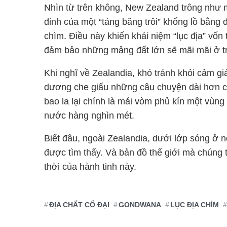
Nhìn từ trên không, New Zealand trông như m
đỉnh của một “tảng băng trôi” khổng lồ bằng 
chìm. Điều này khiến khái niệm “lục địa” vố
đảm bảo những mảng đất lớn sẽ mãi mãi ở tr
Khi nghĩ về Zealandia, khó tránh khỏi cảm gi
dương che giấu những câu chuyện dài hơn cả l
bao la lại chính là mái vòm phủ kín một vùng
nước hàng nghìn mét.
Biết đâu, ngoài Zealandia, dưới lớp sóng ở 
được tìm thấy. Và bản đồ thế giới mà chúng 
thời của hành tinh này.
ĐỊA CHẤT CỔ ĐẠI
GONDWANA
LỤC ĐỊA CHÌM