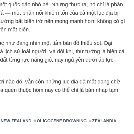
ột quốc đảo nhỏ bé. Nhưng thực ra, nó chỉ là phần
đá — một phần nổi khiêm tốn của cả một lục địa bị
n tưởng bất biến trở nên mong manh hơn: không có gì
ên mặt biển.
ác như đang nhìn một tấm bản đồ thiếu sót. Đại
ịch sử loài người. Và đôi khi, thứ tưởng là biển cả
 đất từng rực nắng gió, nay ngủ yên dưới áp lực
nơi nào đó, vẫn còn những lục địa đã mất đang chờ
ta quen thuộc hôm nay có thể chỉ là bản nháp tạm
NEW ZEALAND
OLIGOCENE DROWNING
ZEALANDIA