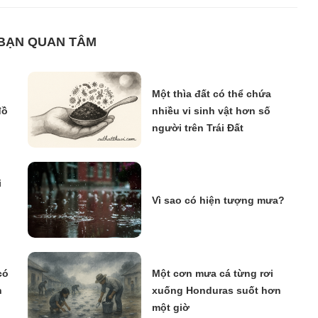
 BẠN QUAN TÂM
Một thìa đất có thể chứa
đồ
nhiều vi sinh vật hơn số
người trên Trái Đất
i
Vì sao có hiện tượng mưa?
có
Một cơn mưa cá từng rơi
h
xuống Honduras suốt hơn
một giờ