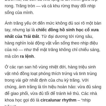
rong. Trăng tròn — và cả khu rừng thay đổi nhịp
sống của mình.
Ánh trăng yếu ớt đến mức không đủ soi rõ một bàn
tay, nhưng lại là
chiếc đồng hồ sinh học cổ xưa
nhất của Trái Đất
. Từ đại dương tới rừng sâu,
hàng nghìn loài động vật vẫn sống theo nhịp điệu
của nó — như thể mặt trăng không chỉ chiếu sáng,
mà còn
ra lệnh
.
Ở các rạn san hô vùng nhiệt đới, hàng triệu sinh
vật nhỏ đồng loạt phóng thích trứng và tinh trùng
trong vài giờ nhất định của chu kỳ trăng. Với
chúng, ánh trăng là tín hiệu hoàn hảo: vừa đủ sáng
để giao phối, vừa đủ tối để tránh kẻ thù. Các nhà
khoa học gọi đó là
circalunar rhythm
– “nhịp