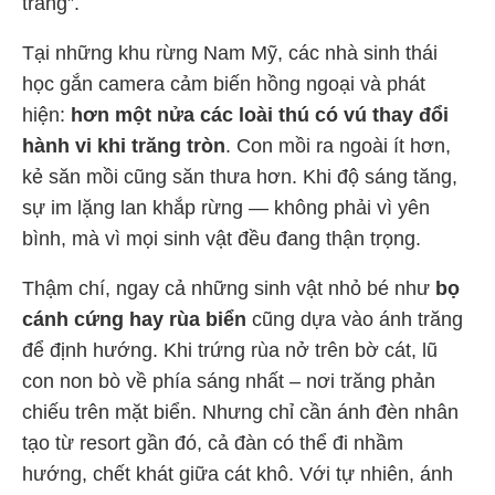
trăng”.
Tại những khu rừng Nam Mỹ, các nhà sinh thái
học gắn camera cảm biến hồng ngoại và phát
hiện:
hơn một nửa các loài thú có vú thay đổi
hành vi khi trăng tròn
. Con mồi ra ngoài ít hơn,
kẻ săn mồi cũng săn thưa hơn. Khi độ sáng tăng,
sự im lặng lan khắp rừng — không phải vì yên
bình, mà vì mọi sinh vật đều đang thận trọng.
Thậm chí, ngay cả những sinh vật nhỏ bé như
bọ
cánh cứng hay rùa biển
cũng dựa vào ánh trăng
để định hướng. Khi trứng rùa nở trên bờ cát, lũ
con non bò về phía sáng nhất – nơi trăng phản
chiếu trên mặt biển. Nhưng chỉ cần ánh đèn nhân
tạo từ resort gần đó, cả đàn có thể đi nhầm
hướng, chết khát giữa cát khô. Với tự nhiên, ánh