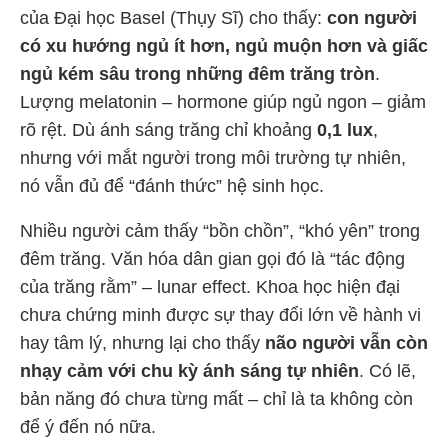
của Đại học Basel (Thụy Sĩ) cho thấy:
con người
có xu hướng ngủ ít hơn, ngủ muộn hơn và giấc
ngủ kém sâu trong những đêm trăng tròn
.
Lượng melatonin – hormone giúp ngủ ngon – giảm
rõ rệt. Dù ánh sáng trăng chỉ khoảng
0,1 lux
,
nhưng với mắt người trong môi trường tự nhiên,
nó vẫn đủ để “đánh thức” hệ sinh học.
Nhiều người cảm thấy “bồn chồn”, “khó yên” trong
đêm trăng. Văn hóa dân gian gọi đó là “tác động
của trăng rằm” – lunar effect. Khoa học hiện đại
chưa chứng minh được sự thay đổi lớn về hành vi
hay tâm lý, nhưng lại cho thấy
não người vẫn còn
nhạy cảm với chu kỳ ánh sáng tự nhiên
. Có lẽ,
bản năng đó chưa từng mất – chỉ là ta không còn
để ý đến nó nữa.