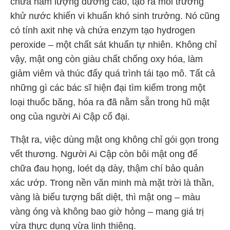
chứa hàm lượng đường cao, tạo ra môi trường
khử nước khiến vi khuẩn khó sinh trưởng. Nó cũng
có tính axit nhẹ và chứa enzym tạo hydrogen
peroxide – một chất sát khuẩn tự nhiên. Không chỉ
vậy, mật ong còn giàu chất chống oxy hóa, làm
giảm viêm và thúc đẩy quá trình tái tạo mô. Tất cả
những gì các bác sĩ hiện đại tìm kiếm trong một
loại thuốc băng, hóa ra đã nằm sẵn trong hũ mật
ong của người Ai Cập cổ đại.
Thật ra, việc dùng mật ong không chỉ gói gọn trong
vết thương. Người Ai Cập còn bôi mật ong để
chữa đau họng, loét dạ dày, thậm chí bảo quản
xác ướp. Trong nền văn minh mà mặt trời là thần,
vàng là biểu tượng bất diệt, thì mật ong – màu
vàng óng và không bao giờ hỏng – mang giá trị
vừa thực dụng vừa linh thiêng.