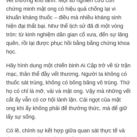
vết thương khó lành. Một số nghiên cứu còn
chứng minh mật ong có hiệu quả chống lại vi
khuẩn kháng thuốc – điều mà nhiều kháng sinh
hiện đại thất bại. Như thể lịch sử đã đi một vòng
tròn: từ kinh nghiệm dân gian cổ xưa, đến sự lãng
quên, rồi lại được phục hồi bằng bằng chứng khoa
học.
Hãy hình dung một chiến binh Ai Cập trở về từ trận
mạc, thân thể đầy vết thương. Người ta không có
thuốc sát trùng, không có bông băng vô trùng. Thứ
họ có chỉ là mỡ, vải và mật ong. Vậy mà những vết
cắt ấy vẫn có cơ hội lành lặn. Cái ngọt của mật
ong khi ấy không phải để thưởng thức, mà để giữ
lấy sự sống.
Có lẽ, chính sự kết hợp giữa quan sát thực tế và