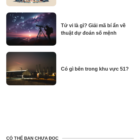
Tử vi là gì? Giải mã bí ẩn về
thuật dự đoán số mệnh
Có gì bên trong khu vực 51?
CÓ THỂ BẠN CHƯA ĐỌC