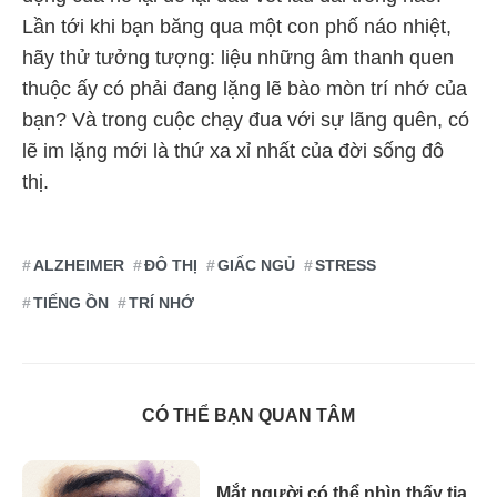
Lần tới khi bạn băng qua một con phố náo nhiệt,
hãy thử tưởng tượng: liệu những âm thanh quen
thuộc ấy có phải đang lặng lẽ bào mòn trí nhớ của
bạn? Và trong cuộc chạy đua với sự lãng quên, có
lẽ im lặng mới là thứ xa xỉ nhất của đời sống đô
thị.
ALZHEIMER
ĐÔ THỊ
GIẤC NGỦ
STRESS
TIẾNG ỒN
TRÍ NHỚ
CÓ THỂ BẠN QUAN TÂM
Mắt người có thể nhìn thấy tia