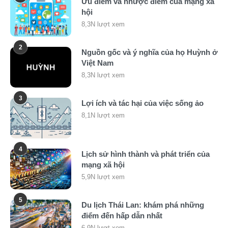
Ưu điểm và nhược điểm của mạng xã
hội
8,3N lượt xem
2
Nguồn gốc và ý nghĩa của họ Huỳnh ở
Việt Nam
8,3N lượt xem
3
Lợi ích và tác hại của việc sống ảo
8,1N lượt xem
4
Lịch sử hình thành và phát triển của
mạng xã hội
5,9N lượt xem
5
Du lịch Thái Lan: khám phá những
điểm đến hấp dẫn nhất
6,9N lượt xem