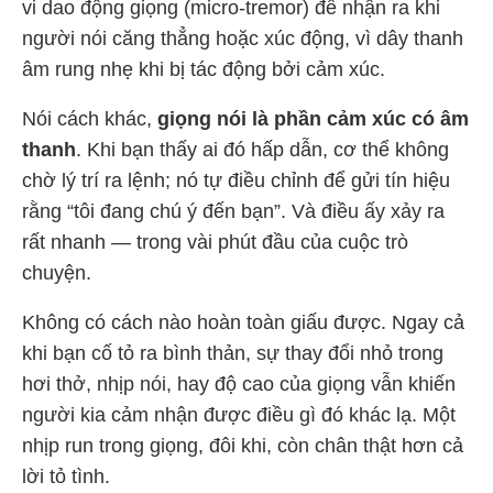
vi dao động giọng (micro-tremor) để nhận ra khi
người nói căng thẳng hoặc xúc động, vì dây thanh
âm rung nhẹ khi bị tác động bởi cảm xúc.
Nói cách khác,
giọng nói là phần cảm xúc có âm
thanh
. Khi bạn thấy ai đó hấp dẫn, cơ thể không
chờ lý trí ra lệnh; nó tự điều chỉnh để gửi tín hiệu
rằng “tôi đang chú ý đến bạn”. Và điều ấy xảy ra
rất nhanh — trong vài phút đầu của cuộc trò
chuyện.
Không có cách nào hoàn toàn giấu được. Ngay cả
khi bạn cố tỏ ra bình thản, sự thay đổi nhỏ trong
hơi thở, nhịp nói, hay độ cao của giọng vẫn khiến
người kia cảm nhận được điều gì đó khác lạ. Một
nhịp run trong giọng, đôi khi, còn chân thật hơn cả
lời tỏ tình.