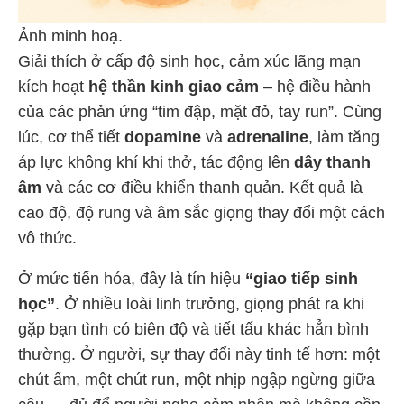
Ảnh minh hoạ.
Giải thích ở cấp độ sinh học, cảm xúc lãng mạn
kích hoạt
hệ thần kinh giao cảm
– hệ điều hành
của các phản ứng “tim đập, mặt đỏ, tay run”. Cùng
lúc, cơ thể tiết
dopamine
và
adrenaline
, làm tăng
áp lực không khí khi thở, tác động lên
dây thanh
âm
và các cơ điều khiển thanh quản. Kết quả là
cao độ, độ rung và âm sắc giọng thay đổi một cách
vô thức.
Ở mức tiến hóa, đây là tín hiệu
“giao tiếp sinh
học”
. Ở nhiều loài linh trưởng, giọng phát ra khi
gặp bạn tình có biên độ và tiết tấu khác hẳn bình
thường. Ở người, sự thay đổi này tinh tế hơn: một
chút ấm, một chút run, một nhịp ngập ngừng giữa