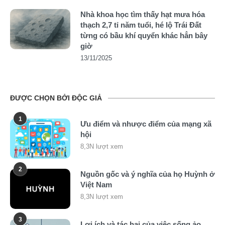
Nhà khoa học tìm thấy hạt mưa hóa
thạch 2,7 tỉ năm tuổi, hé lộ Trái Đất
từng có bầu khí quyển khác hẳn bây
giờ
13/11/2025
ĐƯỢC CHỌN BỞI ĐỘC GIẢ
1
Ưu điểm và nhược điểm của mạng xã
hội
8,3N lượt xem
2
Nguồn gốc và ý nghĩa của họ Huỳnh ở
Việt Nam
8,3N lượt xem
3
Lợi ích và tác hại của việc sống ảo