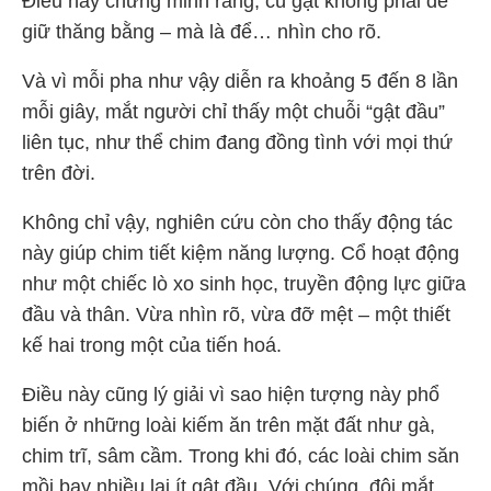
Điều này chứng minh rằng, cú gật không phải để
giữ thăng bằng – mà là để… nhìn cho rõ.
Và vì mỗi pha như vậy diễn ra khoảng 5 đến 8 lần
mỗi giây, mắt người chỉ thấy một chuỗi “gật đầu”
liên tục, như thể chim đang đồng tình với mọi thứ
trên đời.
Không chỉ vậy, nghiên cứu còn cho thấy động tác
này giúp chim tiết kiệm năng lượng. Cổ hoạt động
như một chiếc lò xo sinh học, truyền động lực giữa
đầu và thân. Vừa nhìn rõ, vừa đỡ mệt – một thiết
kế hai trong một của tiến hoá.
Điều này cũng lý giải vì sao hiện tượng này phổ
biến ở những loài kiếm ăn trên mặt đất như gà,
chim trĩ, sâm cầm. Trong khi đó, các loài chim săn
mồi bay nhiều lại ít gật đầu. Với chúng, đôi mắt