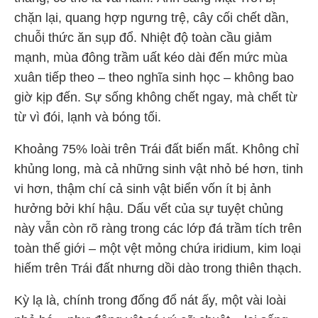
chặn lại, quang hợp ngưng trệ, cây cối chết dần,
chuỗi thức ăn sụp đổ. Nhiệt độ toàn cầu giảm
mạnh, mùa đông trầm uất kéo dài đến mức mùa
xuân tiếp theo – theo nghĩa sinh học – không bao
giờ kịp đến. Sự sống không chết ngay, mà chết từ
từ vì đói, lạnh và bóng tối.
Khoảng 75% loài trên Trái đất biến mất. Không chỉ
khủng long, mà cả những sinh vật nhỏ bé hơn, tinh
vi hơn, thậm chí cả sinh vật biển vốn ít bị ảnh
hưởng bởi khí hậu. Dấu vết của sự tuyệt chủng
này vẫn còn rõ ràng trong các lớp đá trầm tích trên
toàn thế giới – một vệt mỏng chứa iridium, kim loại
hiếm trên Trái đất nhưng dồi dào trong thiên thạch.
Kỳ lạ là, chính trong đống đổ nát ấy, một vài loài