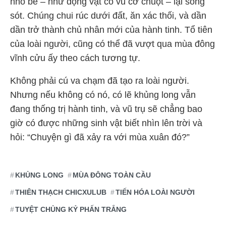
nhỏ bé – như động vật có vú cỡ chuột – lại sống
sót. Chúng chui rúc dưới đất, ăn xác thối, và dần
dần trở thành chủ nhân mới của hành tinh. Tổ tiên
của loài người, cũng có thể đã vượt qua mùa đông
vĩnh cửu ấy theo cách tương tự.
Không phải cú va chạm đã tạo ra loài người.
Nhưng nếu không có nó, có lẽ khủng long vẫn
đang thống trị hành tinh, và vũ trụ sẽ chẳng bao
giờ có được những sinh vật biết nhìn lên trời và
hỏi: “Chuyện gì đã xảy ra với mùa xuân đó?”
KHỦNG LONG
MÙA ĐÔNG TOÀN CẦU
THIÊN THẠCH CHICXULUB
TIẾN HÓA LOÀI NGƯỜI
TUYỆT CHỦNG KỶ PHẤN TRẮNG