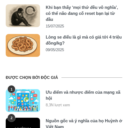
Khi bạn thấy ‘mọi thứ đều vô nghĩa’,
có thể não đang cố reset bạn lại từ
đầu
15/07/2025
Lòng se điếu là gì mà có giá tới 4 triệu
đồng/kg?
09/05/2025
ĐƯỢC CHỌN BỞI ĐỘC GIẢ
1
Ưu điểm và nhược điểm của mạng xã
hội
8,3N lượt xem
2
Nguồn gốc và ý nghĩa của họ Huỳnh ở
Việt Nam